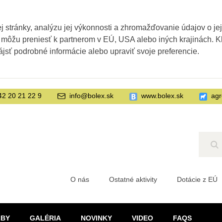
 stránky, analýzu jej výkonnosti a zhromažďovanie údajov o je
 môžu preniesť k partnerom v EÚ, USA alebo iných krajinách. Kl
ájsť podrobné informácie alebo upraviť svoje preferencie.
42 20 21 22 9
info@bolex.sk
www.bolex.sk
agr
Hľ
O nás
Ostatné aktivity
Dotácie z EÚ
ŽBY
GALÉRIA
NOVINKY
VIDEO
FAQS