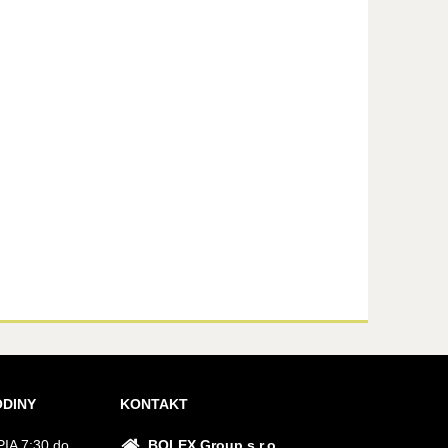
ODINY
KONTAKT
IA 7:30 do
BOLEX Group s.r.o.