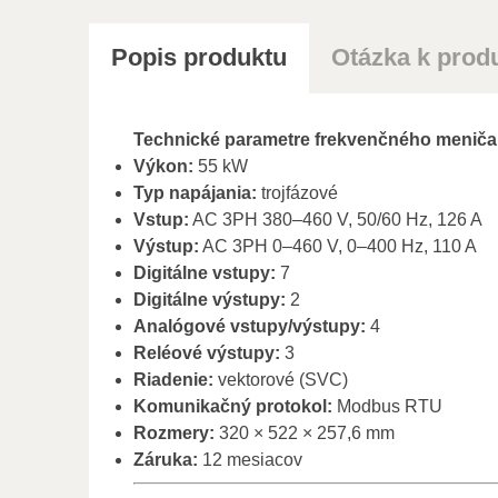
Popis produktu
Otázka k prod
Technické parametre frekvenčného menič
Výkon:
55 kW
Typ napájania:
trojfázové
Vstup:
AC 3PH 380–460 V, 50/60 Hz, 126 A
Výstup:
AC 3PH 0–460 V, 0–400 Hz, 110 A
Digitálne vstupy:
7
Digitálne výstupy:
2
Analógové vstupy/výstupy:
4
Reléové výstupy:
3
Riadenie:
vektorové (SVC)
Komunikačný protokol:
Modbus RTU
Rozmery:
320 × 522 × 257,6 mm
Záruka:
12 mesiacov