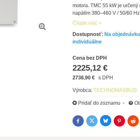
motora. TMC 55 kW je určený n
napätím 380–460 V / 50/60 Hz
Čítajte viac
Dostupnosť:
Na objednávku 
individuálne
Cena s DPH
Cena bez DPH
2225,12 €
2736,90 €
s DPH
Výrobca:
TECHNOMASBUD
Pridať do zoznamu
Ot
Bluesky
Twitter
Facebook
Pinterest
Red