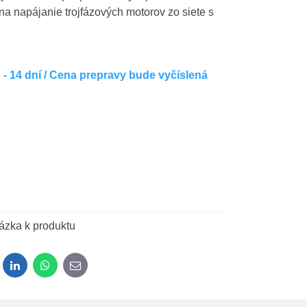
a napájanie trojfázových motorov zo siete s
- 14 dní / Cena prepravy bude vyčíslená
ázka k produktu
dit
LinkedIn
WhatsApp
E-mail