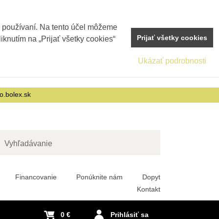
j používaní. Na tento účel môžeme
Prijať všetky cookies
iknutím na „Prijať všetky cookies“
Ukázať podrobnosti
o.bolex.sk
adať
Financovanie
Ponúknite nám
Dopyt
Kontakt
0 €
Prihlásiť sa