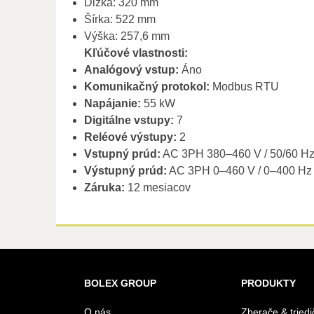
Dĺžka: 320 mm
Šírka: 522 mm
Výška: 257,6 mm
Kľúčové vlastnosti:
Analógový vstup:
Áno
Komunikačný protokol:
Modbus RTU
Napájanie:
55 kW
Digitálne vstupy:
7
Reléové výstupy:
2
Vstupný prúd:
AC 3PH 380–460 V / 50/60 Hz 
Výstupný prúd:
AC 3PH 0–460 V / 0–400 Hz 
Záruka:
12 mesiacov
BOLEX GROUP
PRODUKTY
O nás
Zberače & triedi