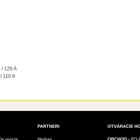
/ 126 A
/ 110 A
PARTNERI
OTVÁRACIE H
če ovocia
Herbas
OBCHOD -
PO-P