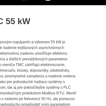
C 55 kW
fázovým napájaním a výkonom 55 kW je
é riadenie trojfázových asynchrónnych
ektorovému riadeniu umožňuje efektívnu
čania a ďalších prevádzkových parametrov
ho meniča TMC zahŕňajú elektrorezanie,
 ohrievače, brúsky, dopravníky, odstredivky,
ov, priemyselné zariadenia a riadenie vretena
 ako pre jednoduché riadiace systémy s
m, tak aj pre pokročilejšie systémy s PLC
 komunikačným protokolom Modbus RTU. Menič
 s motormi pri frekvencii 50 Hz, ale pomocou
 jednoducho prispôsobiť iným parametrom