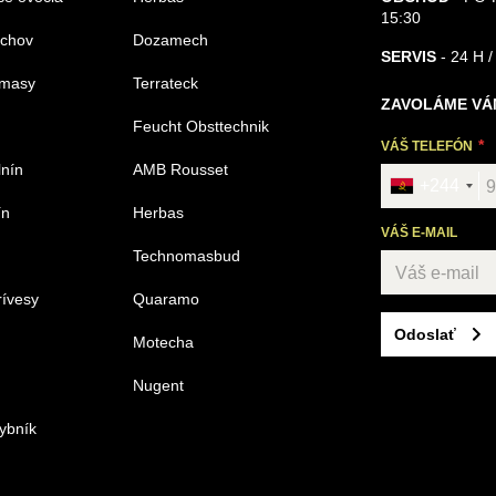
15:30
echov
Dozamech
SERVIS
- 24 H /
omasy
Terrateck
ZAVOLÁME VÁ
Feucht Obsttechnik
VÁŠ TELEFÓN
lnín
AMB Rousset
+244
ín
Herbas
VÁŠ E-MAIL
Technomasbud
rívesy
Quaramo
Odoslať
Motecha
Nugent
ybník