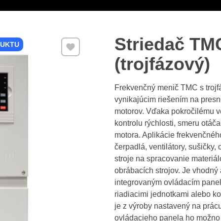
Striedač TM
Pridať k Obľúbeným
DUKTU
(trojfázový)
Frekvenčný menič TMC s troj
vynikajúcim riešením na presn
motorov. Vďaka pokročilému v
kontrolu rýchlosti, smeru otá
motora. Aplikácie frekvenčné
čerpadlá, ventilátory, sušičky,
stroje na spracovanie materiál
obrábacích strojov. Je vhodný
integrovaným ovládacím panelo
riadiacimi jednotkami alebo
je z výroby nastavený na prácu
ovládacieho panela ho možno