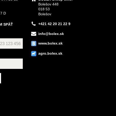
Bolešov 448
018 53
 7 D
Bolešov
+421 42 20 21 22 9
M SPÄŤ
info@bolex.sk
www.bolex.sk
agro.bolex.sk