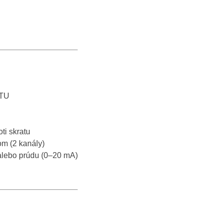
RTU
ti skratu
om (2 kanály)
 alebo prúdu (0–20 mA)