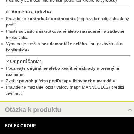
(rozmery sa môžu mierne líšiť podľa konkrétneho výrobcu)
✅
Výmena a údržba:
Pravidelne
kontrolujte opotrebenie
(nepravidelnosti, zahladený
profil)
Plášte sú často
naskrutkované alebo nasadené
na základné
teleso valca
Výmena je možná
bez demontáže celého lisu
(v závislosti od
konštrukcie)
?️
Odporúčania:
Používajte
originálne alebo kvalitné náhrady s presnými
rozmermi
Zvoľte
povrch plášťa podľa typu lisovaného materiálu
Pravidelné mazanie ložísk valcov (napr. MANNOL LC2) predĺži
životnosť
Otázka k produktu
Nová otázka k produktu
BOLEX GROUP
MENO