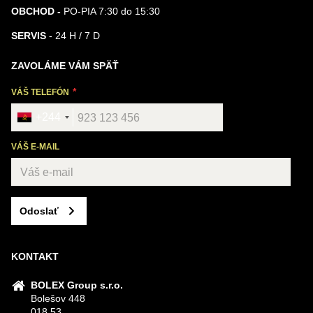
OBCHOD -
PO-PIA 7:30 do 15:30
SERVIS
- 24 H / 7 D
ZAVOLÁME VÁM SPÄŤ
VÁŠ TELEFÓN
+244
VÁŠ E-MAIL
Odoslať
KONTAKT
BOLEX Group s.r.o.
Bolešov 448
018 53