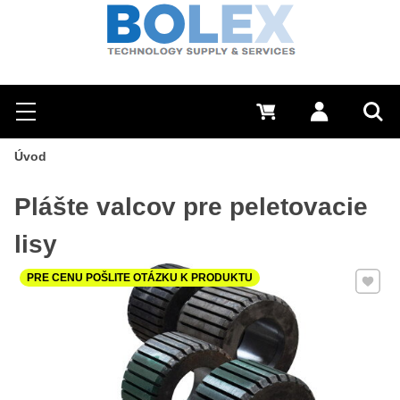
Hľadať
0 €
Prihlásiť sa
Menu
Vyh
Úvod
Plášte valcov pre peletovacie
lisy
Pridať 
PRE CENU POŠLITE OTÁZKU K PRODUKTU