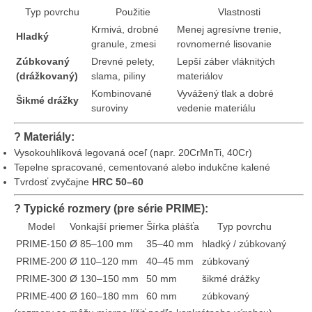
Typ povrchu
Použitie
Vlastnosti
Krmivá, drobné
Menej agresívne trenie,
Hladký
granule, zmesi
rovnomerné lisovanie
Zúbkovaný
Drevné pelety,
Lepší záber vláknitých
(drážkovaný)
slama, piliny
materiálov
Kombinované
Vyvážený tlak a dobré
Šikmé drážky
suroviny
vedenie materiálu
?
Materiály:
Vysokouhlíková legovaná oceľ (napr. 20CrMnTi, 40Cr)
Tepelne spracované, cementované alebo indukčne kalené
Tvrdosť zvyčajne
HRC 50–60
?
Typické rozmery (pre série PRIME):
Model
Vonkajší priemer
Šírka plášťa
Typ povrchu
PRIME-150
Ø 85–100 mm
35–40 mm
hladký / zúbkovaný
PRIME-200
Ø 110–120 mm
40–45 mm
zúbkovaný
PRIME-300
Ø 130–150 mm
50 mm
šikmé drážky
PRIME-400
Ø 160–180 mm
60 mm
zúbkovaný