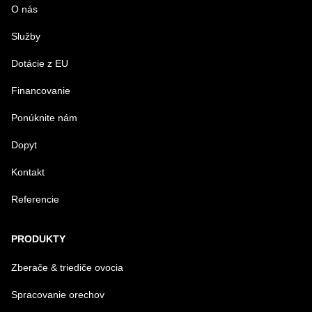
O nás
Služby
VÁŠ E-MAIL
Dotácie z EU
Financovanie
VAŠA OTÁZKA K PRODUKTU
Ponúknite nám
Dopyt
Kontakt
Referencie
Odoslať
PRODUKTY
Zberače & triediče ovocia
Spracovanie orechov