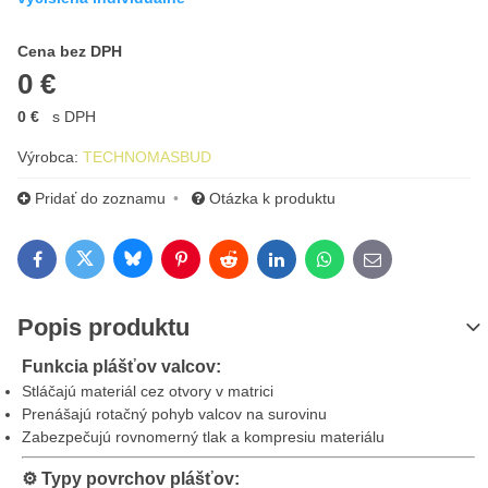
Cena s DPH
Cena bez DPH
0 €
0 €
s DPH
Výrobca:
TECHNOMASBUD
Pridať do zoznamu
Otázka k produktu
Bluesky
Twitter
Facebook
Pinterest
Reddit
LinkedIn
WhatsApp
E-mail
Popis produktu
Funkcia plášťov valcov:
Stláčajú materiál cez otvory v matrici
Prenášajú rotačný pohyb valcov na surovinu
Zabezpečujú rovnomerný tlak a kompresiu materiálu
⚙️
Typy povrchov plášťov: