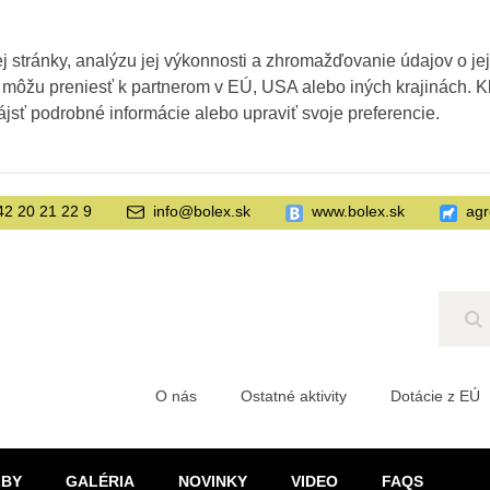
 stránky, analýzu jej výkonnosti a zhromažďovanie údajov o je
 môžu preniesť k partnerom v EÚ, USA alebo iných krajinách. Kl
ájsť podrobné informácie alebo upraviť svoje preferencie.
42 20 21 22 9
info@bolex.sk
www.bolex.sk
agr
Hľ
O nás
Ostatné aktivity
Dotácie z EÚ
ŽBY
GALÉRIA
NOVINKY
VIDEO
FAQS