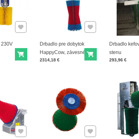
Pridať k Obľúbeným
Pridať k Obľúbeným
 230V
Drbadlo pre dobytok
Drbadlo kefo
HappyCow, závesné
stenu
Do košíka
Do košíka
Cena s DPH
Cena s DPH
2314,18 €
293,96 €
Pridať k Obľúbeným
Pridať k Obľúbeným