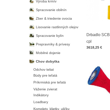
Výroba krmív
Spracovanie obilnín
Zber & triedenie ovocia
Lisovanie rastlinných olejov
Drbadlo SCB
Spracovanie bylín
cpl
Prepravníky & prívesy
Cena s DPH
3618,25 €
Mobilné dojenie
Chov dobytka
Odchov teliat
Búdy pre teľatá
Príkrmiská pre teľatá
Váženie zvierat
Indikátory
Loadbary
Komplety, klietky, uličky,