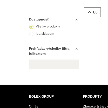
Up
Dostupnosť
Všetky produkty
Iba skladom
Prehľadať výsledky filtra
fulltextom
BOLEX GROUP
PRODUKTY
O nás
Zberače & triedi