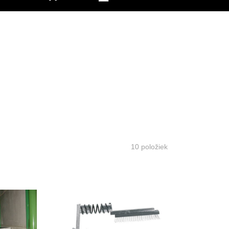
10
položiek