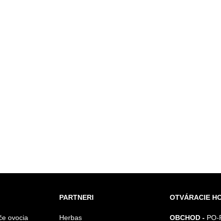
PARTNERI
OTVÁRACIE H
če ovocia
Herbas
OBCHOD -
PO-P