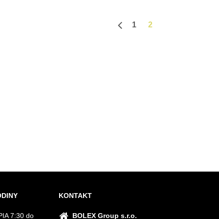
1
2
Predchádzajúca strana
ODINY
KONTAKT
IA 7:30 do
BOLEX Group s.r.o.