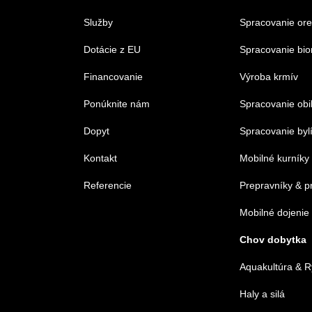
Služby
Spracovanie or
Dotácie z EU
Spracovanie bi
Financovanie
Výroba krmív
Ponúknite nám
Spracovanie obi
Dopyt
Spracovanie byl
Kontakt
Mobilné kurníky
Referencie
Prepravníky & p
Mobilné dojenie
Chov dobytka
Aquakultúra & R
Haly a silá