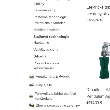
plošiny
Elektrické dr
Závesné váhy
pre dobytok
Pastevné technológie
Cena s DPH
2783,26 €
CowCleaner
Príkrmiská / Krmelce
Mobilné hradenie
Stajňové technológie
Napájanie
Ventilácia, clony
Drbadlá
Robotická stajňa
Wasserbauer
Aquakultúra & Rybník
Haly a silá
Drbadlo elekt
Fóliovníky a ľahké oceľové
Pendulum Ag
konštrukcie
Cena s DPH
2495,55 €
Zber a spracovanie zeleniny