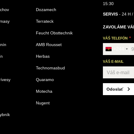
15:30
echov
Dozamech
SERVIS
- 24 H /
omasy
Terrateck
ZAVOLÁME VÁ
Feucht Obsttechnik
VÁŠ TELEFÓN
lnín
AMB Rousset
+244
ín
Herbas
VÁŠ E-MAIL
Technomasbud
rívesy
Quaramo
Odoslať
Motecha
Nugent
ybník