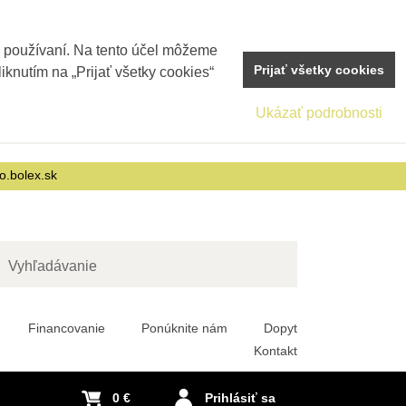
j používaní. Na tento účel môžeme
Prijať všetky cookies
iknutím na „Prijať všetky cookies“
Ukázať podrobnosti
o.bolex.sk
adať
Financovanie
Ponúknite nám
Dopyt
Kontakt
0 €
Prihlásiť sa