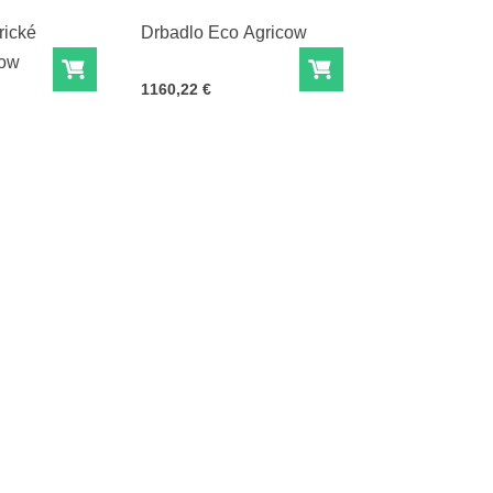
rické
Drbadlo Eco Agricow
cow
Do košíka
Do košíka
Cena s DPH
1160,22 €