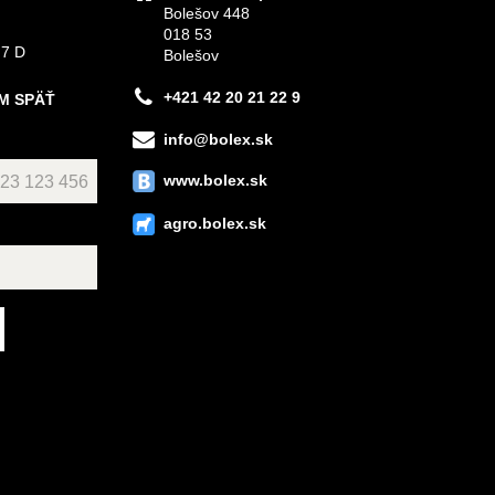
Bolešov 448
018 53
 7 D
Bolešov
+421 42 20 21 22 9
M SPÄŤ
info@bolex.sk
www.bolex.sk
agro.bolex.sk