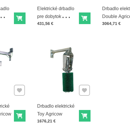
badlo
Elektrické drbadlo
Drbadlo elekt
pre dobytok
Double Agri
Do košíka
Do košíka
Cena s DPH
Cena s DPH
431,56 €
3064,71 €
CowCleaner -
náhradná rotačná
kefa
Pridať k Obľúbeným
Pridať k Obľúbeným
rické
Drbadlo elektrické
ricow
Toy Agricow
Do košíka
Do košíka
Cena s DPH
1676,21 €