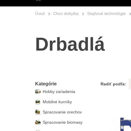
ÚVOD
Úvod
Chov dobytka
Stajňové technológie
Drbadlá
Kategórie
Radiť podľa:
Hobby zariadenia
Mobilné kurníky
Spracovanie orechov
Spracovanie biomasy