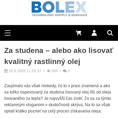
Hľadať
0 €
Prihlásiť sa
Menu
Vyh
Za studena – alebo ako lisovať
kvalitný rastlinný olej
25.6.2025 11:55.37
398
0
Zaujímalo vás však niekedy, čo to v praxi znamená a ako
sa toľko ospevovaný za studena lisovaný olej líši od oleja
lisovaného za tepla? Je najvyšší čas zistiť, čo sa za týmto
reklamným sloganom v skutočnosti skrýva. Na to sa však
oplatí krátko pozrieť na celý proces získavania oleja.