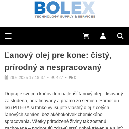
Hľadať
0 €
Prihlásiť sa
Menu
Vyh
Ľanový olej pre kone: čistý,
prírodný a nespracovaný
26.6.2025 17:19.37
427
0
Doprajte svojmu koňovi ten najlepší ľanový olej – lisovaný
za studena, nerafinovaný a priamo zo semien. Pomocou
lisu PITEBA si ľahko vylisujete vlastný olej z celých
ľanových semien, bez akéhokoľvek chemického
spracovania. Všetky prirodzené živiny tak zostanú
zachované – podporujú zdravú srsť, dobré trávenie a silný