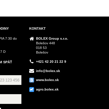
ODINY
KONTAKT
IA 7:30 do
BOLEX Group s.r.o.
Bolešov 448
018 53
 7 D
Bolešov
+421 42 20 21 22 9
M SPÄŤ
info@bolex.sk
www.bolex.sk
agro.bolex.sk