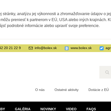
 stránky, analýzu jej výkonnosti a zhromažďovanie údajov o je
 môžu preniesť k partnerom v EÚ, USA alebo iných krajinách. Kl
ájsť podrobné informácie alebo upraviť svoje preferencie.
42 20 21 22 9
info@bolex.sk
www.bolex.sk
agr
Hľ
O nás
Ostatné aktivity
Dotácie z EÚ
ŽBY
GALÉRIA
NOVINKY
VIDEO
FAQS