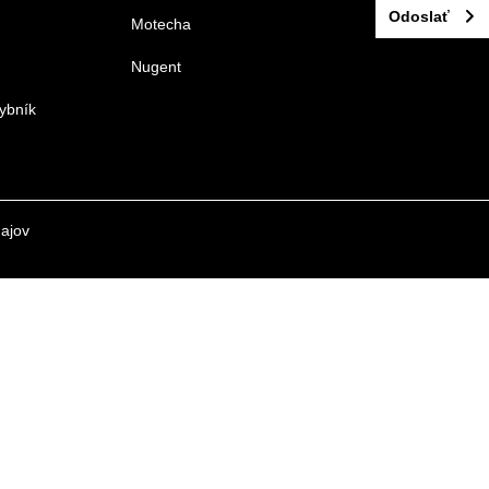
Odoslať
Motecha
Nugent
ybník
ajov