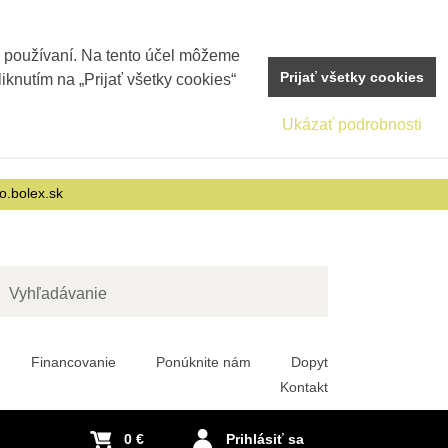
j používaní. Na tento účel môžeme
Prijať všetky cookies
iknutím na „Prijať všetky cookies“
Ukázať podrobnosti
o.bolex.sk
adať
Financovanie
Ponúknite nám
Dopyt
Kontakt
0 €
Prihlásiť sa