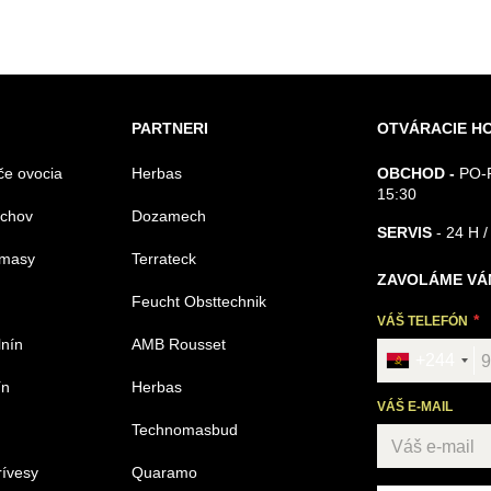
PARTNERI
OTVÁRACIE H
če ovocia
Herbas
OBCHOD -
PO-P
15:30
echov
Dozamech
SERVIS
- 24 H /
omasy
Terrateck
ZAVOLÁME VÁ
Feucht Obsttechnik
VÁŠ TELEFÓN
lnín
AMB Rousset
+244
ín
Herbas
VÁŠ E-MAIL
Technomasbud
rívesy
Quaramo