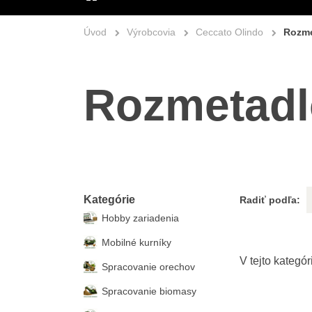
ÚVOD
Úvod
Výrobcovia
Ceccato Olindo
Rozme
Rozmetadl
Kategórie
Radiť podľa:
Hobby zariadenia
Mobilné kurníky
Spracovanie orechov
Spracovanie biomasy